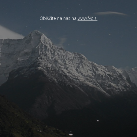
Obiščite na nas na
www.fvo.si