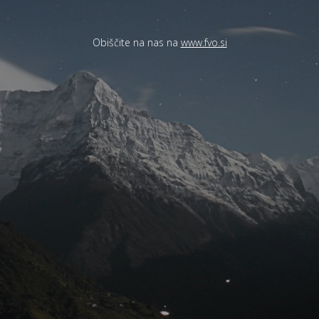
Obiščite na nas na
www.fvo.si