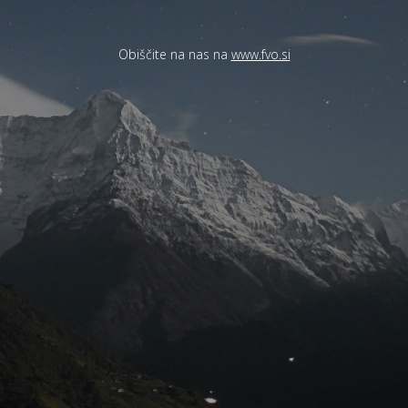
Obiščite na nas na
www.fvo.si