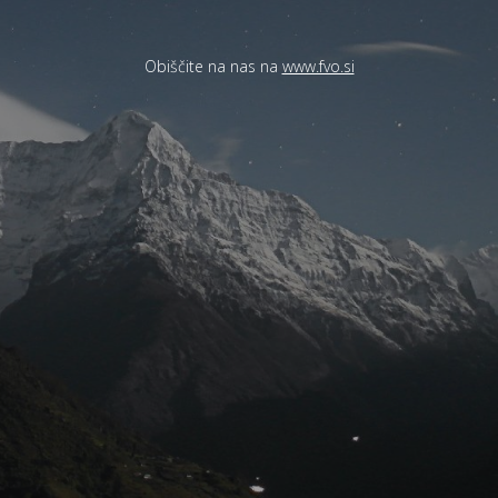
Obiščite na nas na
www.fvo.si