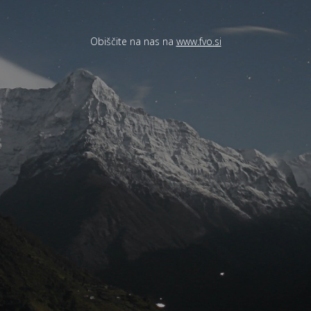
Obiščite na nas na
www.fvo.si