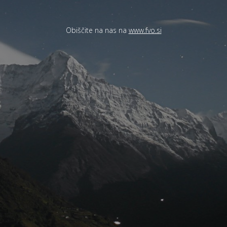
Obiščite na nas na
www.fvo.si