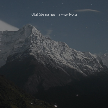
Obiščite na nas na
www.fvo.si