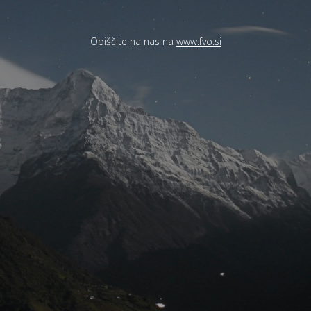
Obiščite na nas na
www.fvo.si