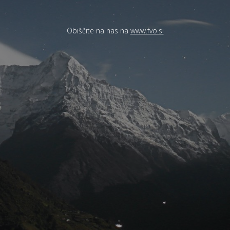
Obiščite na nas na
www.fvo.si