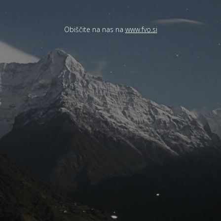
Obiščite na nas na
www.fvo.si