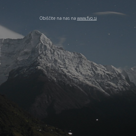
Obiščite na nas na
www.fvo.si