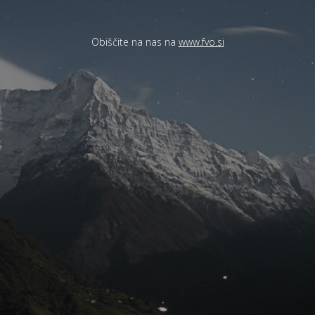
Obiščite na nas na
www.fvo.si