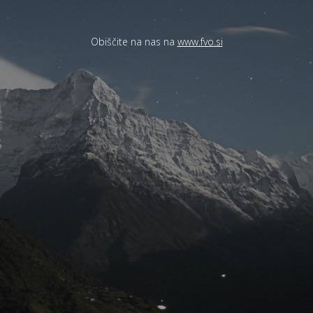
Obiščite na nas na
www.fvo.si