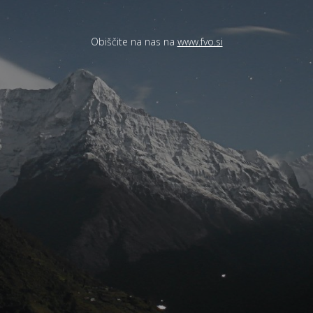
Obiščite na nas na
www.fvo.si