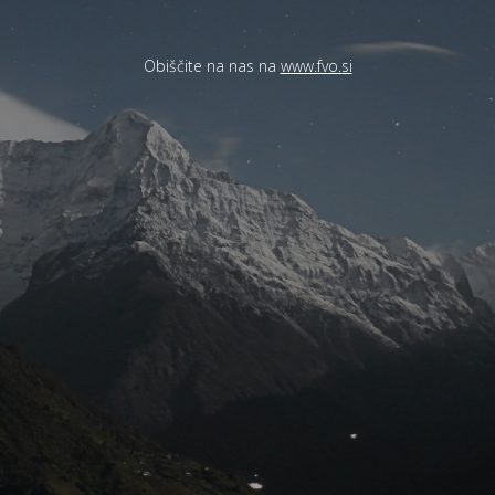
Obiščite na nas na
www.fvo.si