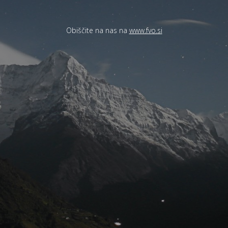
Obiščite na nas na
www.fvo.si