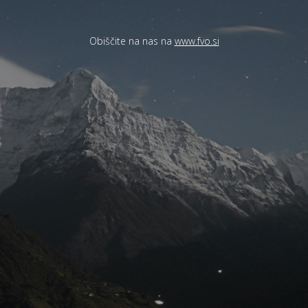
Obiščite na nas na
www.fvo.si