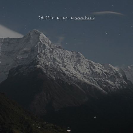
Obiščite na nas na
www.fvo.si