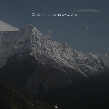
Obiščite na nas na
www.fvo.si