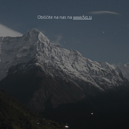
Obiščite na nas na
www.fvo.si