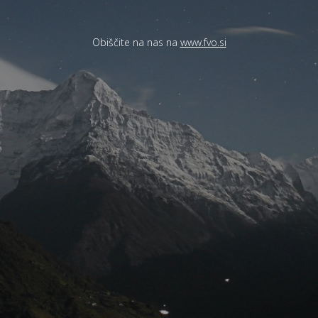
Obiščite na nas na
www.fvo.si