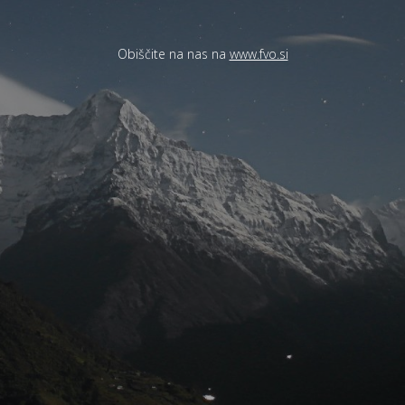
Obiščite na nas na
www.fvo.si