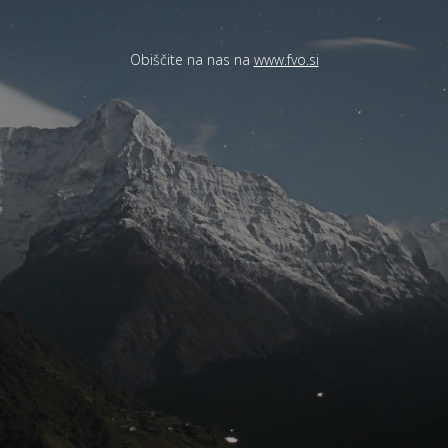
Obiščite na nas na
www.fvo.si