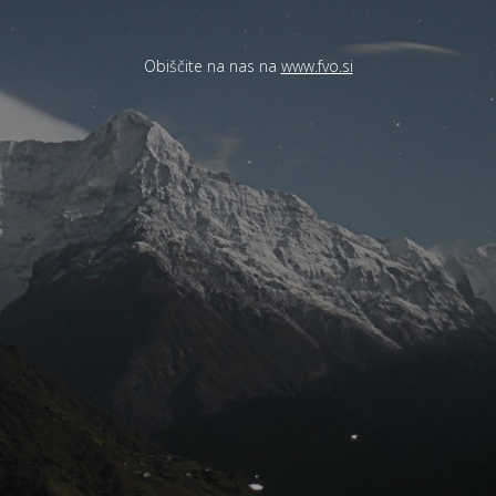
Obiščite na nas na
www.fvo.si