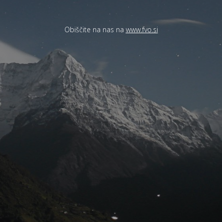
Obiščite na nas na
www.fvo.si