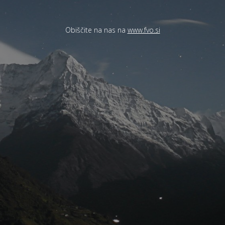
Obiščite na nas na
www.fvo.si