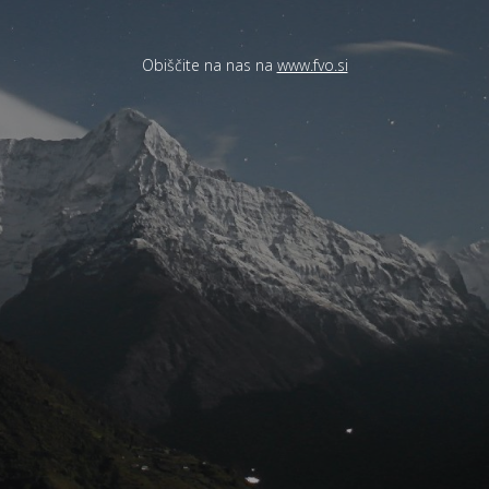
Obiščite na nas na
www.fvo.si