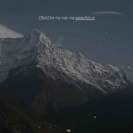
Obiščite na nas na
www.fvo.si