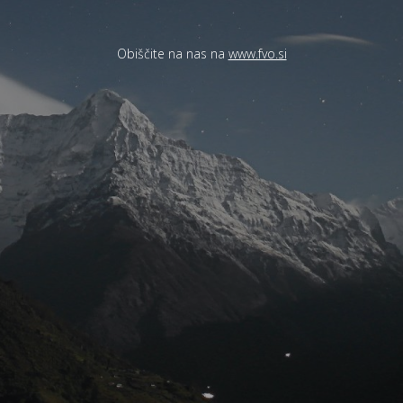
Obiščite na nas na
www.fvo.si